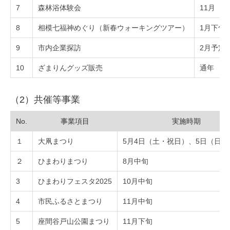
7
森林浴体験会
11月
8
相模七福神めぐり（新春ウォーキングツアー）
1月下旬
9
市内企業探訪
2月予定
10
ざまりんグッズ販売
通年
（2）共催等事業
No.
事業項目
実施時期
１
大凧まつり
5月4日（土・祝日）、5日（日・
２
ひまわりまつり
8月中旬
3
ひまわりフェスタ2025
10月中旬
4
市民ふるさとまつり
11月中旬
5
座間谷戸山公園まつり
11月下旬