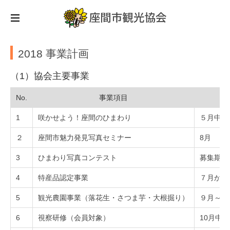
2018 事業計画
（1）協会主要事業
No.
事業項目
1
咲かせよう！座間のひまわり
５月中旬
２
座間市魅力発見写真セミナー
8月
3
ひまわり写真コンテスト
募集期間
4
特産品認定事業
７月から
5
観光農園事業（落花生・さつま芋・大根掘り）
９月～1
6
視察研修（会員対象）
10月中旬